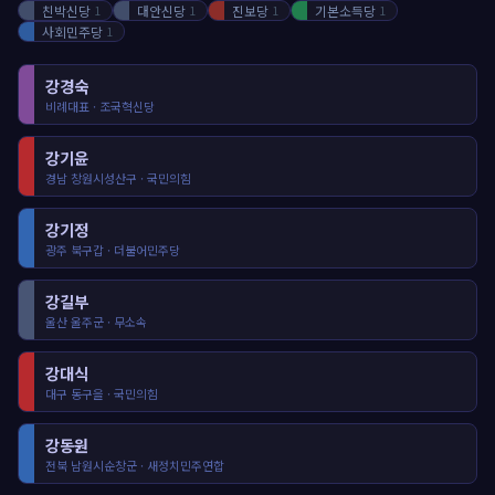
친박신당
대안신당
진보당
기본소득당
1
1
1
1
사회민주당
1
강경숙
비례대표 · 조국혁신당
강기윤
경남 창원시성산구 · 국민의힘
강기정
광주 북구갑 · 더불어민주당
강길부
울산 울주군 · 무소속
강대식
대구 동구을 · 국민의힘
강동원
전북 남원시순창군 · 새정치민주연합