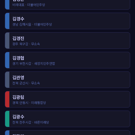
비례대표 · 더불어민주당
김경수
경남 김해시을 · 더불어민주당
김경진
광주 북구갑 · 무소속
김경협
경기 부천시갑 · 새정치민주연합
김관영
전북 군산시 · 무소속
김광림
경북 안동시 · 미래통합당
김광수
전북 전주시갑 · 바른미래당