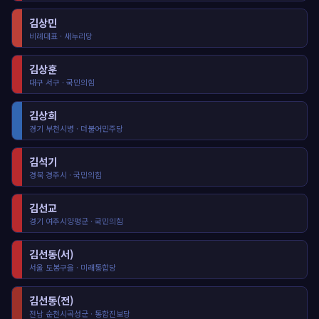
김상민
비례대표 · 새누리당
김상훈
대구 서구 · 국민의힘
김상희
경기 부천시병 · 더불어민주당
김석기
경북 경주시 · 국민의힘
김선교
경기 여주시양평군 · 국민의힘
김선동(서)
서울 도봉구을 · 미래통합당
김선동(전)
전남 순천시곡성군 · 통합진보당