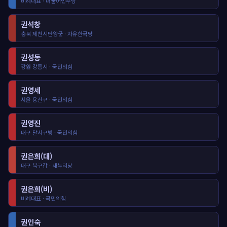
비례대표 · 더불어민주당
권석창
충북 제천시단양군 · 자유한국당
권성동
강원 강릉시 · 국민의힘
권영세
서울 용산구 · 국민의힘
권영진
대구 달서구병 · 국민의힘
권은희(대)
대구 북구갑 · 새누리당
권은희(비)
비례대표 · 국민의힘
권인숙