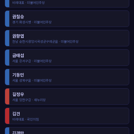
비례대표 · 더불어민주당
권칠승
경기 화성시병 · 더불어민주당
권향엽
전남 순천시광양시곡성군구례군을 · 더불어민주당
금태섭
서울 강서구갑 · 더불어민주당
기동민
서울 성북구을 · 더불어민주당
길정우
서울 양천구갑 · 새누리당
김건
비례대표 · 국민의힘
김경만