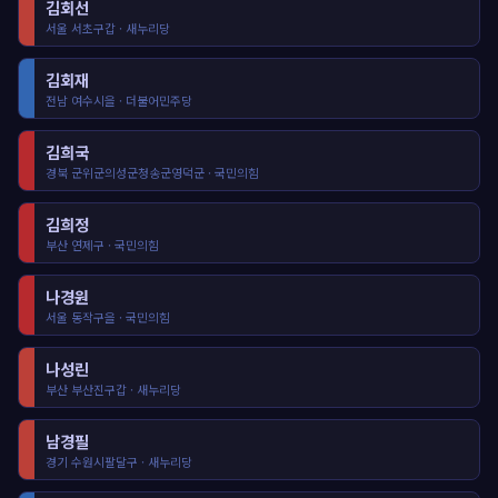
김회선
서울 서초구갑 · 새누리당
김회재
전남 여수시을 · 더불어민주당
김희국
경북 군위군의성군청송군영덕군 · 국민의힘
김희정
부산 연제구 · 국민의힘
나경원
서울 동작구을 · 국민의힘
나성린
부산 부산진구갑 · 새누리당
남경필
경기 수원시팔달구 · 새누리당