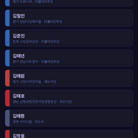
경기 수원시무 · 더불어민주당
김철민
경기 안산시상록구을 · 더불어민주당
김춘진
전북 고창군부안군 · 더불어민주당
김태년
경기 성남시수정구 · 더불어민주당
김태원
경기 고양시덕양구을 · 새누리당
김태호
경남 산청군함양군거창군합천군 · 국민의힘
김태환
경북 구미시을 · 무소속
김학용