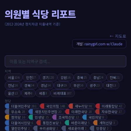
의원별 식당 리포트
(2012-2024년 정치자금 지출내역 기준)
← 지도로
개발:
rainygirl.com w/Claude
지역
서울
인천
경기
강원
충북
충남
전북
106
27
120
16
15
24
21
전남
경북
경남
대구
부산
광주
대전
26
34
34
29
36
23
13
울산
제주
세종
비례대표
13
8
3
187
정당
더불어민주당
국민의힘
새누리당
미래통합당
281
148
98
42
무소속
새정치민주연합
미래한국당
자유한국당
28
20
18
17
정의당
민생당
조국혁신당
국민의당
16
15
12
8
더불어시민당
통합진보당
바른미래당
개혁신당
6
5
5
3
열린민주당
우리공화당
새로운미래
민중당
2
2
2
2