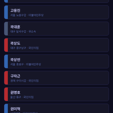
고용진
서울 노원구갑 · 더불어민주당
곽대훈
대구 달서구갑 · 무소속
곽상도
대구 중구남구 · 국민의힘
곽상언
서울 종로구 · 더불어민주당
구자근
경북 구미시갑 · 국민의힘
권명호
울산 동구 · 국민의힘
권미혁