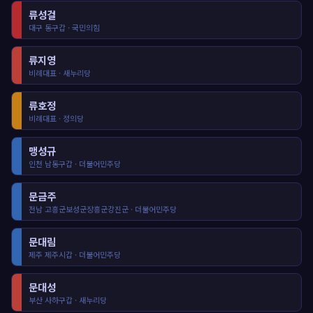
류성걸
대구 동구갑 · 국민의힘
류지영
비례대표 · 새누리당
류호정
비례대표 · 정의당
맹성규
인천 남동구갑 · 더불어민주당
문금주
전남 고흥군보성군장흥군강진군 · 더불어민주당
문대림
제주 제주시갑 · 더불어민주당
문대성
부산 사하구갑 · 새누리당