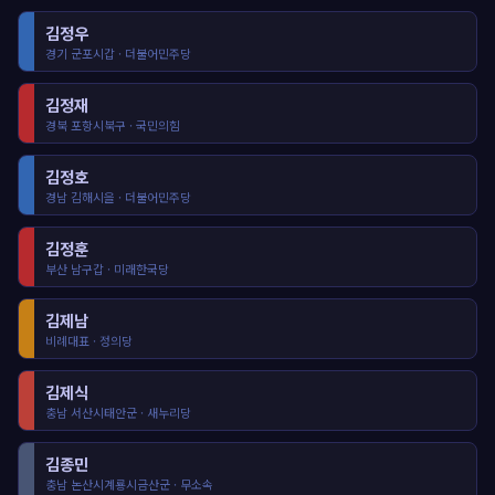
김정우
경기 군포시갑 · 더불어민주당
김정재
경북 포항시북구 · 국민의힘
김정호
경남 김해시을 · 더불어민주당
김정훈
부산 남구갑 · 미래한국당
김제남
비례대표 · 정의당
김제식
충남 서산시태안군 · 새누리당
김종민
충남 논산시계룡시금산군 · 무소속