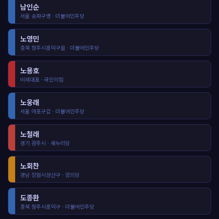
남인순
서울 송파구병 · 더불어민주당
노영민
충북 청주시흥덕구을 · 더불어민주당
노용호
비례대표 · 국민의힘
노웅래
서울 마포구갑 · 더불어민주당
노철래
경기 광주시 · 새누리당
노회찬
경남 창원시성산구 · 정의당
도종환
충북 청주시흥덕구 · 더불어민주당