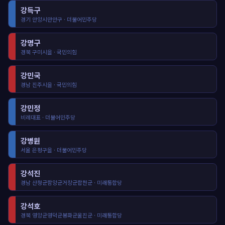
강득구
경기 안양시만안구 · 더불어민주당
강명구
경북 구미시을 · 국민의힘
강민국
경남 진주시을 · 국민의힘
강민정
비례대표 · 더불어민주당
강병원
서울 은평구을 · 더불어민주당
강석진
경남 산청군함양군거창군합천군 · 미래통합당
강석호
경북 영양군영덕군봉화군울진군 · 미래통합당