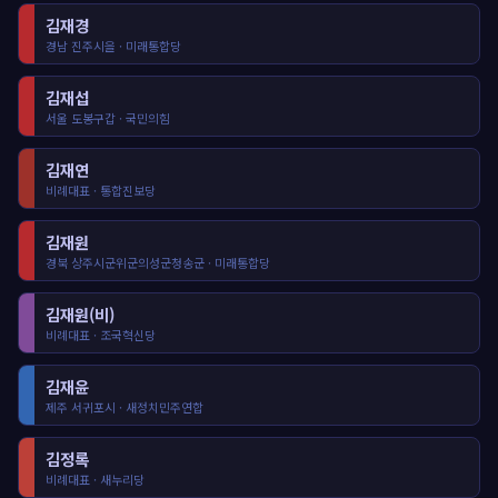
김재경
경남 진주시을 · 미래통합당
김재섭
서울 도봉구갑 · 국민의힘
김재연
비례대표 · 통합진보당
김재원
경북 상주시군위군의성군청송군 · 미래통합당
김재원(비)
비례대표 · 조국혁신당
김재윤
제주 서귀포시 · 새정치민주연합
김정록
비례대표 · 새누리당