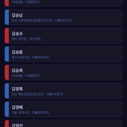
비례대표 · 미래한국당
김승남
전남 고흥군보성군장흥군강진군 · 더불어민주당
김승수
대구 북구을 · 국민의힘
김승원
경기 수원시갑 · 더불어민주당
김승희
비례대표 · 미래한국당
김영록
전남 해남군완도군진도군 · 더불어민주당
김영배
서울 성북구갑 · 더불어민주당
김영선