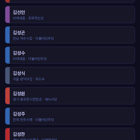
김선민
비례대표 · 조국혁신당
김성곤
전남 여수시갑 · 더불어민주당
김성수
비례대표 · 더불어민주당
김성식
서울 관악구갑 · 무소속
김성원
경기 동두천시연천군 · 새누리당
김성주
전북 전주시병 · 더불어민주당
김성찬
경남 창원시진해구 · 미래한국당