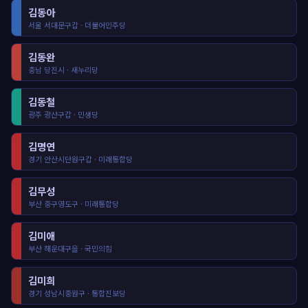
김동아
서울 서대문구갑 · 더불어민주당
김동완
충남 당진시 · 새누리당
김동철
광주 광산구갑 · 민생당
김명연
경기 안산시단원구갑 · 미래통합당
김무성
부산 중구영도구 · 미래통합당
김미애
부산 해운대구을 · 국민의힘
김미희
경기 성남시중원구 · 통합진보당